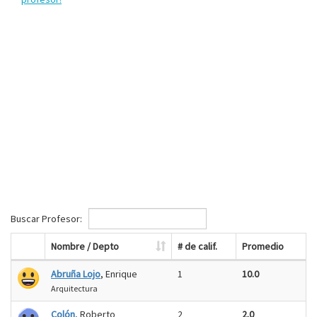
Buscar Profesor:
Nombre / Depto
# de calif.
Promedio
Abruña Lojo
, Enrique
1
10.0
Arquitectura
Colón
, Roberto
2
2.0