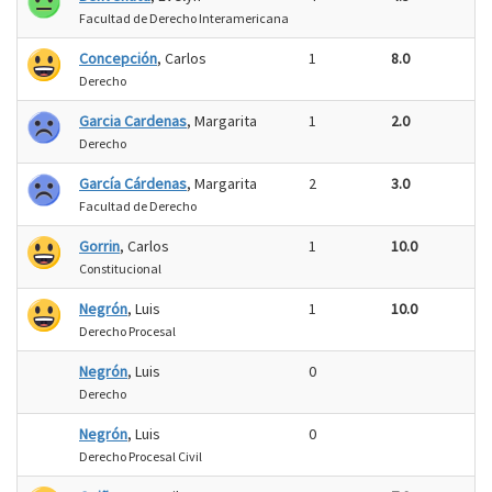
Facultad de Derecho Interamericana
Concepción
, Carlos
1
8.0
Derecho
Garcia Cardenas
, Margarita
1
2.0
Derecho
García Cárdenas
, Margarita
2
3.0
Facultad de Derecho
Gorrin
, Carlos
1
10.0
Constitucional
Negrón
, Luis
1
10.0
Derecho Procesal
Negrón
, Luis
0
Derecho
Negrón
, Luis
0
Derecho Procesal Civil