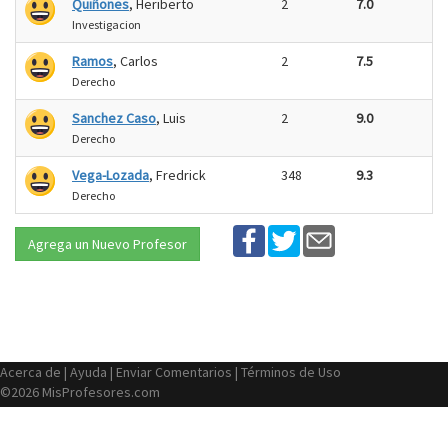
Quiñones
, Heriberto
2
7.0
Investigacion
Ramos
, Carlos
2
7.5
Derecho
Sanchez Caso
, Luis
2
9.0
Derecho
Vega-Lozada
, Fredrick
348
9.3
Derecho
Agrega un Nuevo Profesor
Acerca de
|
Ayuda
|
Enviar Comentarios
|
Términos de Uso
©2026 MisProfesores.com